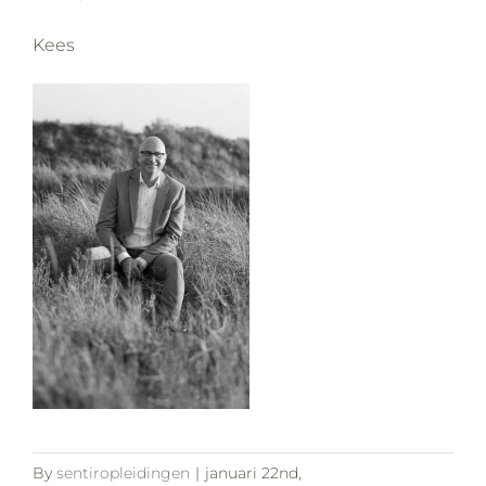
Kees
By
sentiropleidingen
|
januari 22nd,