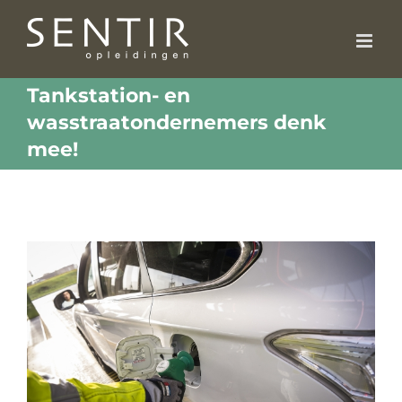
Skip
to
content
Tankstation- en
wasstraatondernemers denk
mee!
View
Larger
Image