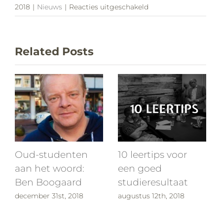
voor
2018
|
Nieuws
|
Reacties uitgeschakeld
Tankstation-
en
wasstraatonderneme
Related Posts
denk
mee!
Oud-studenten
10 leertips voor
aan het woord:
een goed
Ben Boogaard
studieresultaat
december 31st, 2018
augustus 12th, 2018